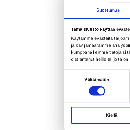
Suostumus
Tämä sivusto käyttää eväste
Käytämme evästeitä tarjoama
ja kävijämäärämme analysoim
kumppaneillemme tietoja siitä
olet antanut heille tai joita o
Suostumuksen
Välttämätön
valinta
Kiellä