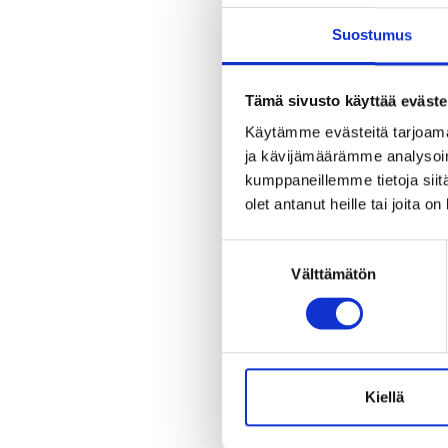
Suostumus
Tämä sivusto käyttää eväste
Käytämme evästeitä tarjoama
ja kävijämäärämme analysoim
kumppaneillemme tietoja siitä
olet antanut heille tai joita o
Suostumuksen
Välttämätön
valinta
Kiellä