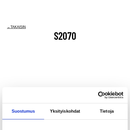
TAKAISIN
S2070
Viimeisimmät työt
Suostumus
Yksityiskohdat
Tietoja